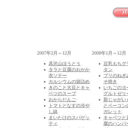
2007年2月～12月
2008年1月～12月
具沢山ほうとう
豆乳もちグ
タラと豆腐のおかか
タン
衣ソテー
ブリのねぎ
カルシウムの袋詰め
そ焼き
きのこと大豆とキャ
いちごのヨ
ベツのスープ
グルトゼリ
おからだんご
新じゃがい
トマトとなすの冷や
とベーコン
し鉢
ガレット
まいたけのスパゲッ
キャベツと
ティ
腐のハンバ