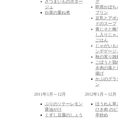
さつまいものポター
グ
ジュ
即席かぼち
白菜の重ね煮
プリン
豆乳とアボ
ドのスープ
青じそと梅
し入りじゃ
ごはん
じゃがいも
ンデゲージ
秋の実り雑
ごぼうと鶏
き肉の落と
揚げ
かぶのグラ
ン
2011年1月～12月
2012年1月～12月
ぶりのソテーレモン
ほうれん草
醤油がけ
ひき肉 のピ
くずし豆腐のしょう
辛炒め