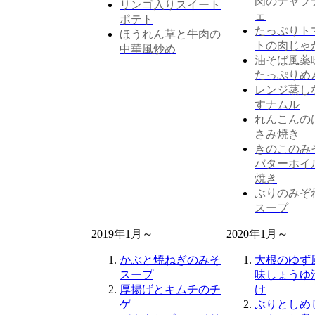
肉のチャプ
リンゴ入りスイート
ェ
ポテト
たっぷりト
ほうれん草と牛肉の
トの肉じゃ
中華風炒め
油そば風薬
たっぷりめ
レンジ蒸し
すナムル
れんこんの
さみ焼き
きのこのみ
バターホイ
焼き
ぶりのみぞ
スープ
2019年1月～
2020年1月～
かぶと焼ねぎのみそ
大根のゆず
スープ
味しょうゆ
厚揚げとキムチのチ
け
ゲ
ぶりとしめ