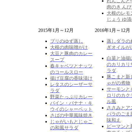
れんこんと
肉のき んぴ
大根のレモ
じょう ゆ漬
2015年1月～12月
2016年1月～12月
ブリのゆず蒸し
蒸しダラの
大根の肉味噌がけ
ぎオイルが
大豆と豚肉のカレー
白菜と油揚
スープ
のカリカリ
春キャベツとナッツ
ラダ
のコールスロー
豚こまと新
揚げ豆腐の香味漬け
ゃがの煮物
レタスのシーザーサ
サーモンと
ラダ
ロリのカク
野菜たっぷりカレー
ル風
パイン・バナナ・キ
ささみとア
ウイのシャーベット
パラのごま
さばの中華風味焼き
味和え
じゃがいもとじゃこ
ピーマンと
の和風サラダ