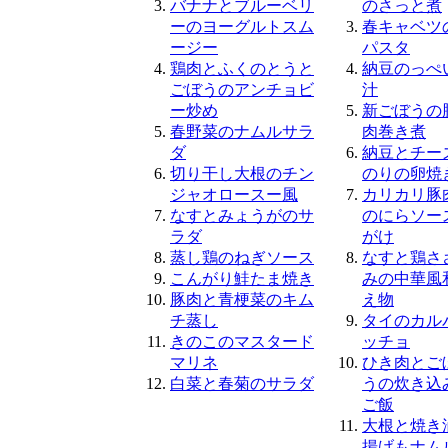
バナナとブルーベリ
のさっと煮
ーのヨーグルトスム
春キャベツ
ージー
パスタ
鶏肉とふくのとうと
納豆のっぺ
ごぼうのアンチョビ
汁
ー炒め
新ごぼうの
春野菜のナムルサラ
肉巻き煮
ダ
納豆とチー
切り干し大根のチン
のりの卵焼
ジャオロースー風
カリカリ豚
なすとみょうがのサ
のにらソー
ラダ
がけ
蒸し鶏のねぎソース
なすと鶏さ
こんがり鮭たま焼き
みの中華風
豚肉と青梗菜のキム
え物
チ蒸し
タイのカル
きのこのマスタード
ッチョ
マリネ
ひき肉とご
白菜と春菊のサラダ
うの炊き込
ご飯
大根と焼き
揚げもナム