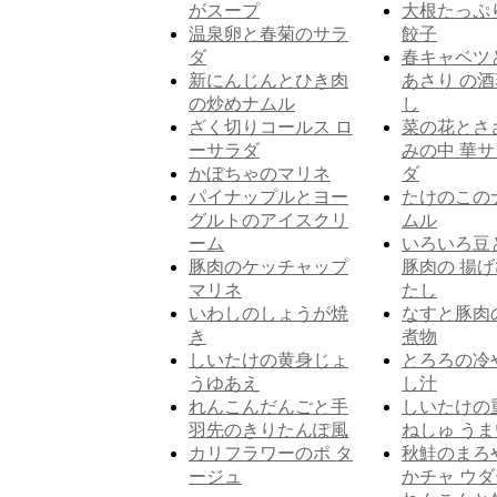
がスープ
大根たっぷ
温泉卵と春菊のサラ
餃子
ダ
春キャベツ
新にんじんとひき肉
あさり の酒
の炒めナムル
し
ざく切りコールス ロ
菜の花とさ
ーサラダ
みの中 華サ
かぼちゃのマリネ
ダ
パイナップルとヨー
たけのこの
グルトのアイスクリ
ムル
ーム
いろいろ豆
豚肉のケッチャップ
豚肉の 揚げ
マリネ
たし
いわしのしょうが焼
なすと豚肉
き
煮物
しいたけの黄身じょ
とろろの冷
うゆあえ
し汁
れんこんだんごと手
しいたけの
羽先のきりたんぽ風
ねしゅ うま
カリフラワーのポ タ
秋鮭のまろ
ージュ
かチャ ウダ