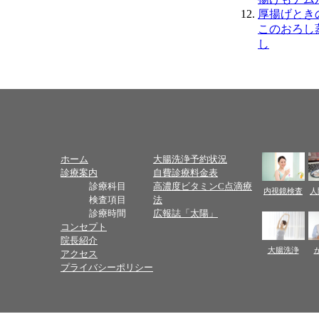
厚揚げとき
このおろし
し
ホーム
大腸洗浄予約状況
診療案内
自費診療料金表
診療科目
高濃度ビタミンC点滴療
内視鏡検査
人
検査項目
法
診療時間
広報誌「太陽」
コンセプト
院長紹介
大腸洗浄
アクセス
プライバシーポリシー