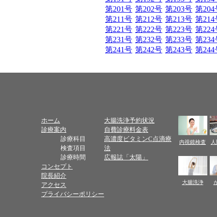
第201号
第202号
第203号
第204
第211号
第212号
第213号
第214
第221号
第222号
第223号
第224
第231号
第232号
第233号
第234
第241号
第242号
第243号
第244
ホーム
大腸洗浄予約状況
診療案内
自費診療料金表
診療科目
高濃度ビタミンC点滴療
内視鏡検査
人
検査項目
法
診療時間
広報誌「太陽」
コンセプト
院長紹介
大腸洗浄
アクセス
プライバシーポリシー